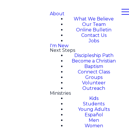
About
What We Believe
Our Team
Online Bulletin
Contact Us
Jobs
I'm New
Next Steps
Discipleship Path
Become a Christian
Baptism
Connect Class
Groups
Volunteer
Outreach
Ministries
Kids
Students
Young Adults
Español
Men
Women