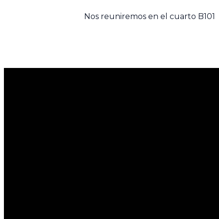
Nos reuniremos en el cuarto B101
Email Us
info@magonline.com